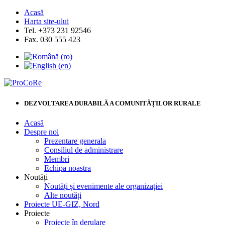
Acasă
Harta site-ului
Tel. +373 231 92546
Fax. 030 555 423
DEZVOLTAREA DURABILĂ A COMUNITĂȚILOR RURALE
Acasă
Despre noi
Prezentare generala
Consiliul de administrare
Membri
Echipa noastra
Noutăți
Noutăți și evenimente ale organizației
Alte noutăți
Proiecte UE-GIZ, Nord
Proiecte
Proiecte în derulare