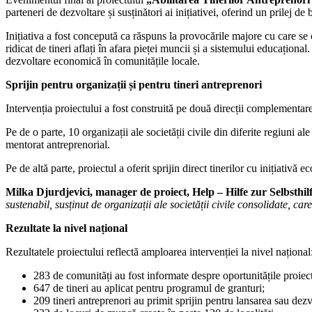
parteneri de dezvoltare și susținători ai inițiativei, oferind un prilej de
Inițiativa a fost concepută ca răspuns la provocările majore cu care s
ridicat de tineri aflați în afara pieței muncii și a sistemului educațional
dezvoltare economică în comunitățile locale.
Sprijin pentru organizații și pentru tineri antreprenori
Intervenția proiectului a fost construită pe două direcții complementare
Pe de o parte, 10 organizații ale societății civile din diferite regiuni
mentorat antreprenorial.
Pe de altă parte, proiectul a oferit sprijin direct tinerilor cu inițiativ
Milka Djurdjevici, manager de proiect, Help – Hilfe zur Selbsthilf
sustenabil, susținut de organizații ale societății civile consolidate, c
Rezultate la nivel național
Rezultatele proiectului reflectă amploarea intervenției la nivel național
283 de comunități au fost informate despre oportunitățile proiect
647 de tineri au aplicat pentru programul de granturi;
209 tineri antreprenori au primit sprijin pentru lansarea sau dezv