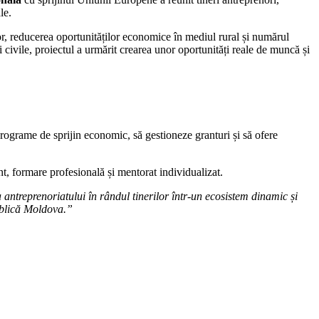
le.
r, reducerea oportunităților economice în mediul rural și numărul
ții civile, proiectul a urmărit crearea unor oportunități reale de muncă și
 programe de sprijin economic, să gestioneze granturi și să ofere
ent, formare profesională și mentorat individualizat.
antreprenoriatului în rândul tinerilor într-un ecosistem dinamic și
publică Moldova.”