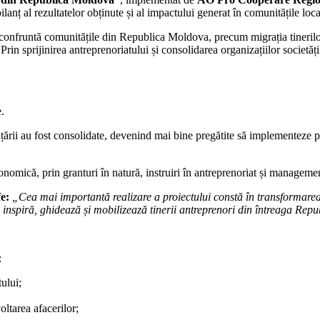
 bilanț al rezultatelor obținute și al impactului generat în comunitățile loca
e confruntă comunitățile din Republica Moldova, precum migrația tinerilo
. Prin sprijinirea antreprenoriatului și consolidarea organizațiilor societă
.
 ale țării au fost consolidate, devenind mai bine pregătite să implementeze
ă economică, prin granturi în natură, instruiri în antreprenoriat și managem
e:
„Cea mai importantă realizare a proiectului constă în transformarea 
are inspiră, ghidează și mobilizează tinerii antreprenori din întreaga Re
:
ului;
oltarea afacerilor;