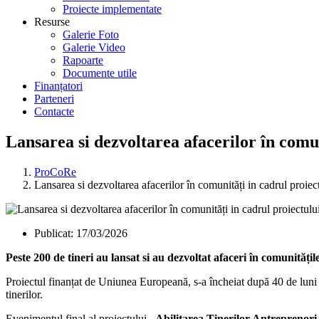
Proiecte implementate
Resurse
Galerie Foto
Galerie Video
Rapoarte
Documente utile
Finanțatori
Parteneri
Contacte
Lansarea si dezvoltarea afacerilor în comu
ProCoRe
Lansarea si dezvoltarea afacerilor în comunități in cadrul proie
Publicat:
17/03/2026
Peste 200 de tineri au lansat si au dezvoltat afaceri în comunită
Proiectul finanțat de Uniunea Europeană, s-a încheiat după 40 de luni 
tinerilor.
Evenimentul final al proiectului
„Abilitarea Tinerilor Antreprenor