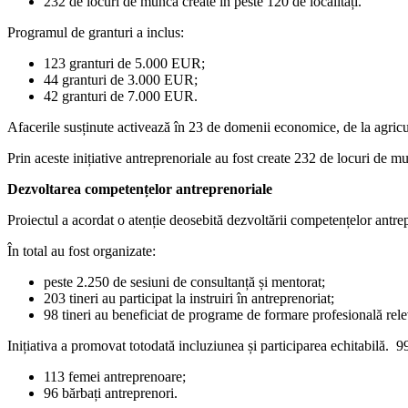
232 de locuri de muncă create în peste 120 de localități.
Programul de granturi a inclus:
123 granturi de 5.000 EUR;
44 granturi de 3.000 EUR;
42 granturi de 7.000 EUR.
Afacerile susținute activează în 23 de domenii economice, de la agricultu
Prin aceste inițiative antreprenoriale au fost create 232 de locuri de
Dezvoltarea competențelor antreprenoriale
Proiectul a acordat o atenție deosebită dezvoltării competențelor antrep
În total au fost organizate:
peste 2.250 de sesiuni de consultanță și mentorat;
203 tineri au participat la instruiri în antreprenoriat;
98 tineri au beneficiat de programe de formare profesională rele
Inițiativa a promovat totodată incluziunea și participarea echitabilă. 99
113 femei antreprenoare;
96 bărbați antreprenori.