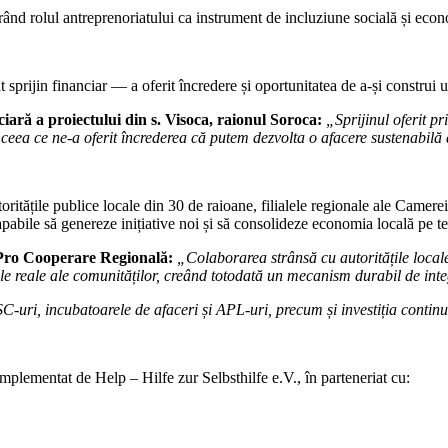
rând rolul antreprenoriatului ca instrument de incluziune socială și eco
t sprijin financiar — a oferit încredere și oportunitatea de a-și construi 
iară a proiectului din s. Visoca, raionul Soroca:
„Sprijinul oferit p
 ceea ce ne-a oferit încrederea că putem dezvolta o afacere sustenabilă 
oritățile publice locale din 30 de raioane, filialele regionale ale Camerei 
 capabile să genereze inițiative noi și să consolideze economia locală pe 
, Pro Cooperare Regională:
„Colaborarea strânsă cu autoritățile locale 
ile reale ale comunităților, creând totodată un mecanism durabil de inte
C-uri, incubatoarele de afaceri și APL-uri, precum și investiția continuă
implementat de Help – Hilfe zur Selbsthilfe e.V., în parteneriat cu: