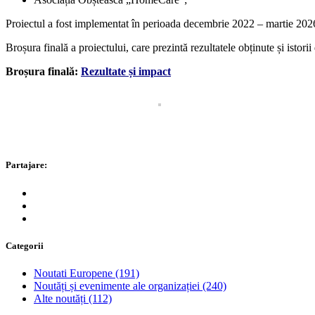
Proiectul a fost implementat în perioada decembrie 2022 – martie 202
Broșura finală a proiectului, care prezintă rezultatele obținute și istorii
Broșura finală:
Rezultate și impact
Partajare:
Categorii
Noutati Europene
(191)
Noutăți și evenimente ale organizației
(240)
Alte noutăți
(112)