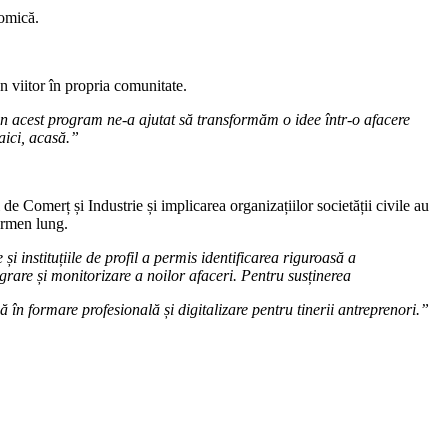
nomică.
un viitor în propria comunitate.
rin acest program ne-a ajutat să transformăm o idee într-o afacere
aici, acasă.”
de Comerț și Industrie și implicarea organizațiilor societății civile au
termen lung.
și instituțiile de profil a permis identificarea riguroasă a
grare și monitorizare a noilor afaceri. Pentru susținerea
 în formare profesională și digitalizare pentru tinerii antreprenori.”