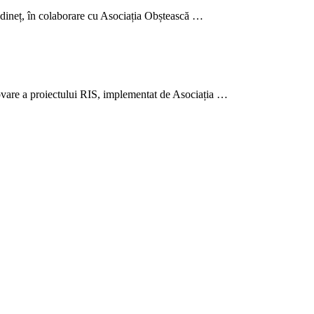
Edineț, în colaborare cu Asociația Obștească …
ovare a proiectului RIS, implementat de Asociația …