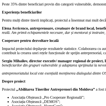
Peste 35% dintre beneficiari provin din categorii vulnerabile, demonst
Experiența beneficiarilor
Pentru mulți dintre tinerii implicați, proiectul a însemnat mai mult decâ
Elena Avricenco, antreprenoare, creatoare de brand local, benefic
reală. Am primit echipamentele necesare, dar și mentorat și instruire,
Cooperare pentru dezvoltare locală
Impactul proiectului depășește rezultatele statistice. Colaborarea cu aut
contribuit la crearea unei rețele funcționale de sprijin antreprenorial,
Sergiu Mihailov, director executiv/ manager regional de proiect
beneficiarilor din grupuri vulnerabile și adaptarea sprijinului la nevo
antreprenoriatului local este esențială menținerea dialogului dintre OS
Despre proiect
Proiectul
„Abilitarea Tinerilor Antreprenori din Moldova”
a fost 
Asociația Obștească „Pro Cooperare Regională”;
Asociația Obștească „DEMOS”;
Asociația Obștească „HomeCare”;