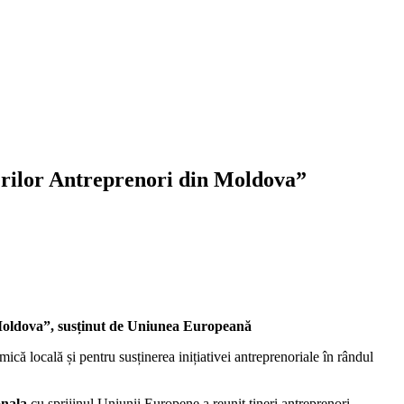
nerilor Antreprenori din Moldova”
in Moldova”, susținut de Uniunea Europeană
ă locală și pentru susținerea inițiativei antreprenoriale în rândul
nala
cu sprijinul Uniunii Europene a reunit tineri antreprenori,