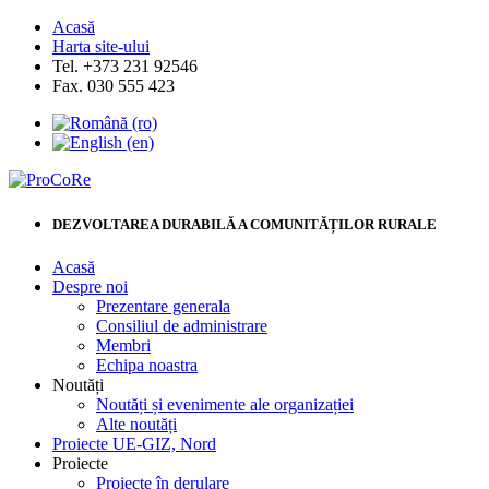
Acasă
Harta site-ului
Tel. +373 231 92546
Fax. 030 555 423
DEZVOLTAREA DURABILĂ A COMUNITĂȚILOR RURALE
Acasă
Despre noi
Prezentare generala
Consiliul de administrare
Membri
Echipa noastra
Noutăți
Noutăți și evenimente ale organizației
Alte noutăți
Proiecte UE-GIZ, Nord
Proiecte
Proiecte în derulare