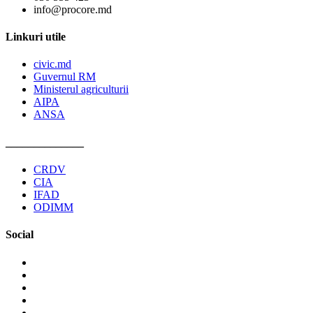
info@procore.md
Linkuri utile
civic.md
Guvernul RM
Ministerul agriculturii
AIPA
ANSA
______________
CRDV
CIA
IFAD
ODIMM
Social