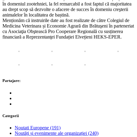
în domeniul zootehniei, la fel remarcabil a fost faptul că majoritatea
au drept scop să dezvolte o afacere de succes în domeniu creşterii
animalelor în localitatea de baștină.
Menționăm că instruirile date au fost realizate de către Colegiul de
Medicina Veterinara și Economie Agrară din Brătuşeni în parteneriat
cu Asociaţia Obştească Pro Cooperare Regională cu susținerea
financiară a Reprezentanţei Fundației Elvețieni HEKS-EPER.
Partajare:
Categorii
Noutati Europene
(191)
Noutăți și evenimente ale organizației
(240)