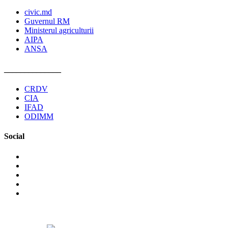
civic.md
Guvernul RM
Ministerul agriculturii
AIPA
ANSA
______________
CRDV
CIA
IFAD
ODIMM
Social
©2026 Asociaţia Obştească Pro Cooperare Regională. Toate
drepturile rezervate.