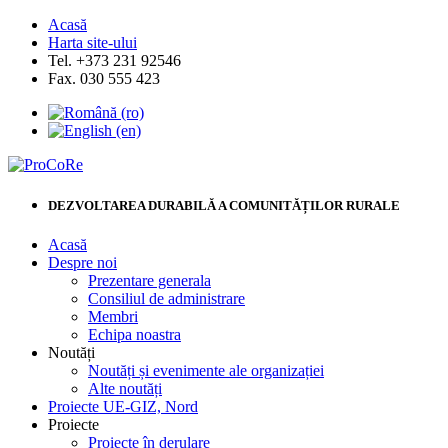
Acasă
Harta site-ului
Tel. +373 231 92546
Fax. 030 555 423
DEZVOLTAREA DURABILĂ A COMUNITĂȚILOR RURALE
Acasă
Despre noi
Prezentare generala
Consiliul de administrare
Membri
Echipa noastra
Noutăți
Noutăți și evenimente ale organizației
Alte noutăți
Proiecte UE-GIZ, Nord
Proiecte
Proiecte în derulare