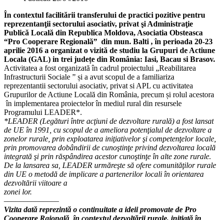
În contextul facilitării transferului de practici pozitive pentru
reprezentanţii sectorului asociativ, privat şi Administraţie
Publică Locală din Republica Moldova, Asociatia Obsteasca
“Pro Cooperare Regională” din mun. Balti , în perioada 20-23
aprilie 2016 a organizat o vizită de studiu la Grupuri de Actiune
Locala (GAL) in trei județe din România: Iasi, Bacau si Brasov.
Activitatea a fost organizată în cadrul proiectului „Reabilitarea
Infrastructurii Sociale ” și a avut scopul de a familiariza
reprezentantii sectorului asociativ, privat si APL cu activitatea
Grupurilor de Actiune Locală din România, precum și rolul acestora
în implementarea proiectelor în mediul rural din resursele
Programului LEADER*.
*LEADER (Legături între acţiuni de dezvoltare rurală) a fost lansat
de UE în 1991, cu scopul de a ameliora potenţialul de dezvoltare a
zonelor rurale, prin exploatarea iniţiativelor şi competenţelor locale,
prin promovarea dobândirii de cunoştinţe privind dezvoltarea locală
integrată şi prin răspândirea acestor cunoştinţe în alte zone rurale.
De la lansarea sa, LEADER urmăreşte să ofere comunităţilor rurale
din UE o metodă de implicare a partenerilor locali în orientarea
dezvoltării viitoare a
zonei lor.
––––––––––––––
Vizita dată reprezintă o continuitate a ideii promovate de Pro
Cooperare Rgională în contextul dezvoltării rurale, iniţiată în