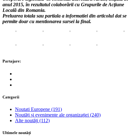
anul 2015, în rezultatul colaborării cu Grupurile de Acţiune
Locală din Romania.
Preluarea totala sau partiala a informatiei din articolul dat se
permite doar cu mentionarea sursei la final.
Partajare:
Categorii
Noutati Europene
(191)
Noutăți și evenimente ale organizației
(240)
Alte noutăți
(112)
Ultimele noutăți