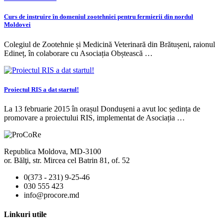
Curs de instruire în domeniul zootehniei pentru fermierii din nordul
Moldovei
Colegiul de Zootehnie și Medicină Veterinară din Brătușeni, raionul
Edineț, în colaborare cu Asociația Obștească …
Proiectul RIS a dat startul!
La 13 februarie 2015 în orașul Dondușeni a avut loc ședința de
promovare a proiectului RIS, implementat de Asociația …
Republica Moldova, MD-3100
or. Bălţi, str. Mircea cel Batrin 81, of. 52
0(373 - 231) 9-25-46
030 555 423
info@procore.md
Linkuri utile