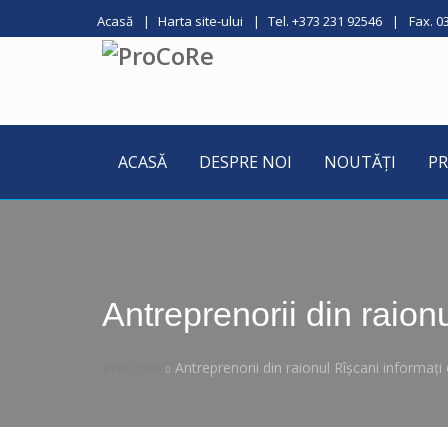
Acasă
Harta site-ului
Tel. +373 231 92546
Fax. 0
ACASĂ
DESPRE NOI
NOUTĂȚI
PR
Antreprenorii din raion
ProCoRe
Antreprenorii din raionul Rîșcani informați