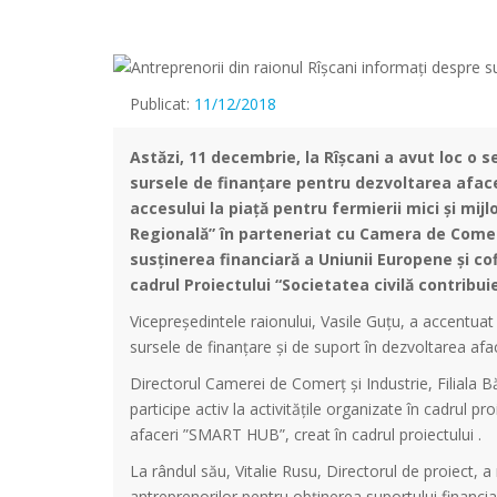
Publicat:
11/12/2018
Astăzi, 11 decembrie, la Rîșcani a avut loc o s
sursele de finanțare pentru dezvoltarea afaceri
accesului la piață pentru fermierii mici și mi
Regională” în parteneriat cu Camera de Comerț și
susținerea financiară a Uniunii Europene și co
cadrul Proiectului “Societatea civilă contribuie
Vicepreședintele raionului, Vasile Guțu, a accentuat i
sursele de finanțare și de suport în dezvoltarea afac
Directorul Camerei de Comerț și Industrie, Filiala Bă
participe activ la activitățile organizate în cadrul pr
afaceri ”SMART HUB”, creat în cadrul proiectului .
La rândul său, Vitalie Rusu, Directorul de proiect, 
antreprenorilor pentru obținerea suportului financiar 