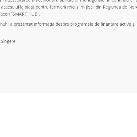
a accesului la piață pentru fermierii mici și mijlocii din Regiunea de Nord
 afaceri ”SMART HUB”.
Banuh, a prezentat informația despre programele de finanțare active și
 Sîngerei.