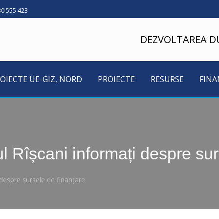
30 555 423
DEZVOLTAREA D
OIECTE UE-GIZ, NORD
PROIECTE
RESURSE
FINA
ul Rîșcani informați despre su
 despre sursele de finanțare