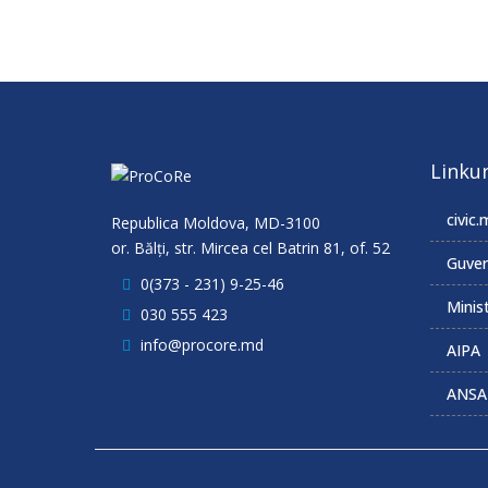
Linkur
civic.
Republica Moldova, MD-3100
or. Bălţi, str. Mircea cel Batrin 81, of. 52
Guver
0(373 - 231) 9-25-46
Minist
030 555 423
info@procore.md
AIPA
ANSA