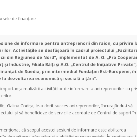
esiune de informare pentru antreprenorii din raion, cu privire l
lor. Activitățile se desfășoară în cadrul proiectului „Facilitar
jlocii din Regiunea de Nord”, implementat de A. O. „Pro Coopera
 Industrie, Filiala Bălți și A.O. „Centrul de Inițiative Private”,
finanțat de Suedia, prin intermediul Fundației Est-Europene, în
 la dezvoltarea economică și socială a țării”.
mportanța realizării activităților de informare a antreprenorilor cu priv
erilor.
lți, Galina Codița, le-a dorit succes antreprenorilor, încurajându-i să
oiectului și să beneficieze de serviciile acordate de Centrul de suport în
a menționat că scopul acestei sesiuni de informare este abilitarea
în dezvoltarea afacerilor și a abilităților manageriale. În continuare, V