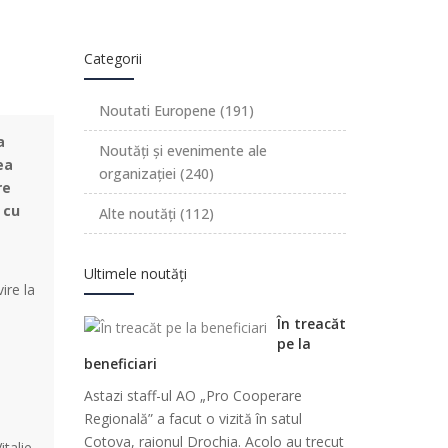
Categorii
Noutati Europene
(191)
a
Noutăți și evenimente ale
ea
organizației
(240)
re
 cu
Alte noutăți
(112)
Ultimele noutăți
ire la
În treacăt
pe la
beneficiari
Astazi staff-ul AO „Pro Cooperare
Regională” a facut o vizită în satul
Cotova, raionul Drochia. Acolo au trecut
italie