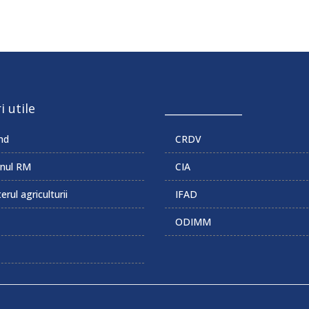
i utile
______________
md
CRDV
nul RM
CIA
erul agriculturii
IFAD
ODIMM