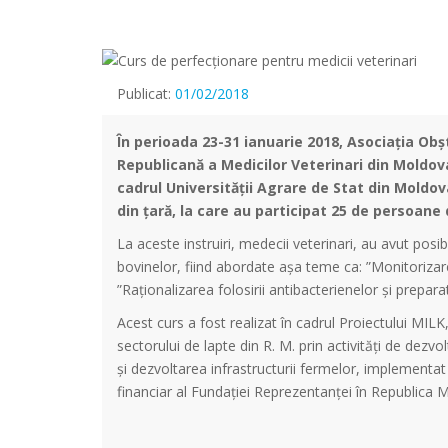
Publicat:
01/02/2018
În perioada 23-31 ianuarie 2018, Asociația Ob
Republicană a Medicilor Veterinari din Moldov
cadrul Universității Agrare de Stat din Moldov
din țară, la care au participat 25 de persoane 
La aceste instruiri, medecii veterinari, au avut posi
bovinelor, fiind abordate așa teme ca: ”Monitorizare
”Raţionalizarea folosirii antibacterienelor şi prepara
Acest curs a fost realizat în cadrul Proiectului MILK,
sectorului de lapte din R. M. prin activități de dezvo
și dezvoltarea infrastructurii fermelor, implementa
financiar al Fundației Reprezentanței în Republica 