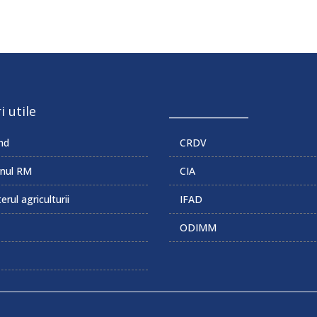
i utile
______________
md
CRDV
nul RM
CIA
erul agriculturii
IFAD
ODIMM