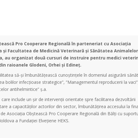
ștească Pro Cooperare Regională în parteneriat cu Asociația
a și Facultatea de Medicină Veterinară și Sănătatea Animalelor
a, au organizat două cursuri de instruire pentru medici veterin
din raioanele Glodeni, Orhei și Edineț.
bilitatea să-și îmbunătățească cunoștințele în domeniul asigurării sănăt
a bolilor infecţioase strategice”, ”Managementul reproducerii la vaci”
telor antihelmintice” ș.a.
 care include un șir de intervenții orientate spre facilitarea dezvoltării
ltare a capacităților actorilor din sector, îmbunătățirea accesului la fin
t de Asociația Obștească Pro Cooperare Regională din Bălți cu suportu
Moldova a Fundației Elvețiene HEKS.