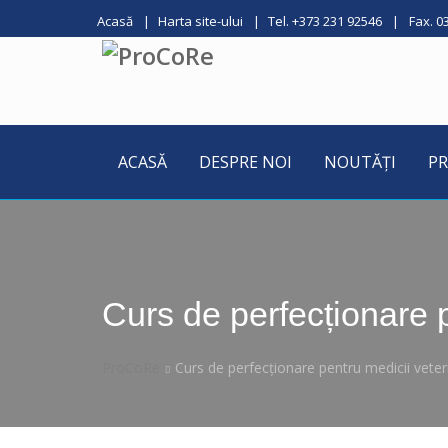
Acasă
Harta site-ului
Tel. +373 231 92546
Fax. 0
ACASĂ
DESPRE NOI
NOUTĂȚI
PR
Curs de perfecționare p
ProCoRe
Curs de perfecționare pentru medicii veter