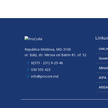
Linkur
civic.
Republica Moldova, MD-3100
or. Bălţi, str. Mircea cel Batrin 81, of. 52
Guver
0(373 - 231) 9-25-46
Minist
030 555 423
info@procore.md
AIPA
ANSA