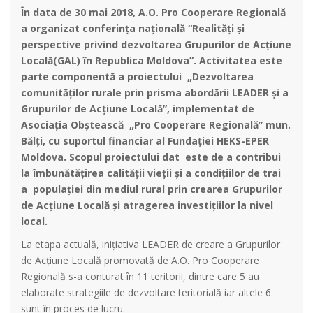
În data de 30 mai 2018, A.O. Pro Cooperare Regională
a organizat conferința națională “Realități și
perspective privind dezvoltarea Grupurilor de Acțiune
Locală(GAL) în Republica Moldova”. Activitatea este
parte componentă a proiectului „Dezvoltarea
comunităților rurale prin prisma abordării LEADER și a
Grupurilor de Acțiune Locală”, implementat de
Asociația Obștească „Pro Cooperare Regională” mun.
Bălți, cu suportul financiar al Fundației HEKS-EPER
Moldova. Scopul proiectului dat este de a contribui
la îmbunătățirea calității vieții și a condițiilor de trai
a populației din mediul rural prin crearea Grupurilor
de Acțiune Locală și atragerea investițiilor la nivel
local.
La etapa actuală, inițiativa LEADER de creare a Grupurilor
de Acțiune Locală promovată de A.O. Pro Cooperare
Regională s-a conturat în 11 teritorii, dintre care 5 au
elaborate strategiile de dezvoltare teritorială iar altele 6
sunt în proces de lucru.