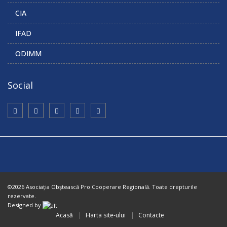
CIA
IFAD
ODIMM
Social
©2026 Asociaţia Obştească Pro Cooperare Regională. Toate drepturile
rezervate.
Designed by
Acasă
Harta site-ului
Contacte