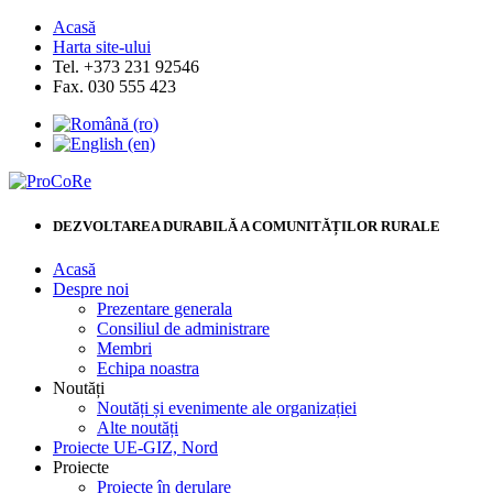
Acasă
Harta site-ului
Tel. +373 231 92546
Fax. 030 555 423
DEZVOLTAREA DURABILĂ A COMUNITĂȚILOR RURALE
Acasă
Despre noi
Prezentare generala
Consiliul de administrare
Membri
Echipa noastra
Noutăți
Noutăți și evenimente ale organizației
Alte noutăți
Proiecte UE-GIZ, Nord
Proiecte
Proiecte în derulare