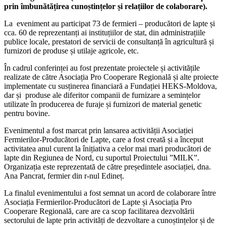
prin îmbunătățirea cunoștințelor și relațiilor de colaborare).
La eveniment au participat 73 de fermieri – producători de lapte și
cca. 60 de reprezentanți ai instituțiilor de stat, din administrațiile
publice locale, prestatori de servicii de consultanță în agricultură și
furnizori de produse și utilaje agricole, etc.
În cadrul conferinței au fost prezentate proiectele și activitățile
realizate de către Asociația Pro Cooperare Regională și alte proiecte
implementate cu susținerea financiară a Fundației HEKS-Moldova,
dar și produse ale diferitor companii de furnizare a semințelor
utilizate în producerea de furaje și furnizori de material genetic
pentru bovine.
Evenimentul a fost marcat prin lansarea activității Asociației
Fermierilor-Producători de Lapte, care a fost creată și a început
activitatea anul curent la înițiativa a celor mai mari producători de
lapte din Regiunea de Nord, cu suportul Proiectului ”MILK”.
Organizația este reprezentată de către președintele asociației, dna.
Ana Pancrat, fermier din r-nul Edineț.
La finalul evenimentului a fost semnat un acord de colaborare între
Asociația Fermierilor-Producători de Lapte și Asociația Pro
Cooperare Regională, care are ca scop facilitarea dezvoltării
sectorului de lapte prin activități de dezvoltare a cunoștințelor și de