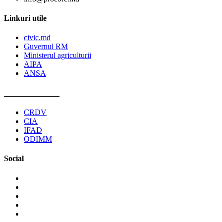
Linkuri utile
civic.md
Guvernul RM
Ministerul agriculturii
AIPA
ANSA
______________
CRDV
CIA
IFAD
ODIMM
Social