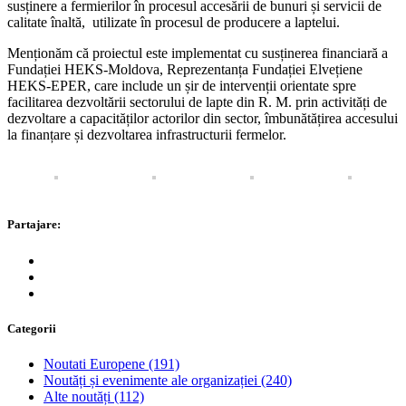
susținere a fermierilor în procesul accesării de bunuri și servicii de
calitate înaltă, utilizate în procesul de producere a laptelui.
Menționăm că proiectul este implementat cu susținerea financiară a
Fundației HEKS-Moldova, Reprezentanța Fundației Elvețiene
HEKS-EPER, care include un șir de intervenții orientate spre
facilitarea dezvoltării sectorului de lapte din R. M. prin activități de
dezvoltare a capacităților actorilor din sector, îmbunătățirea accesului
la finanțare și dezvoltarea infrastructurii fermelor.
Partajare:
Categorii
Noutati Europene
(191)
Noutăți și evenimente ale organizației
(240)
Alte noutăți
(112)