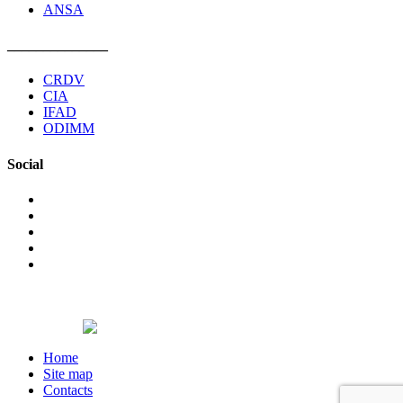
ANSA
______________
CRDV
CIA
IFAD
ODIMM
Social
©2026 The non-governmental organization Pro Cooperare
Regionala. All rights reserved.
Designed by
Home
Site map
Contacts