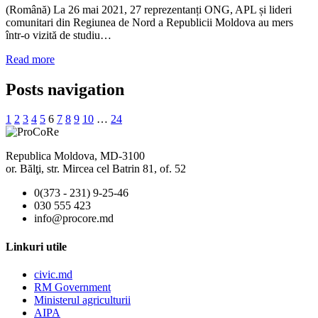
(Română) La 26 mai 2021, 27 reprezentanți ONG, APL și lideri
comunitari din Regiunea de Nord a Republicii Moldova au mers
într-o vizită de studiu…
Read more
Posts navigation
1
2
3
4
5
6
7
8
9
10
…
24
Republica Moldova, MD-3100
or. Bălţi, str. Mircea cel Batrin 81, of. 52
0(373 - 231) 9-25-46
030 555 423
info@procore.md
Linkuri utile
civic.md
RM Government
Ministerul agriculturii
AIPA