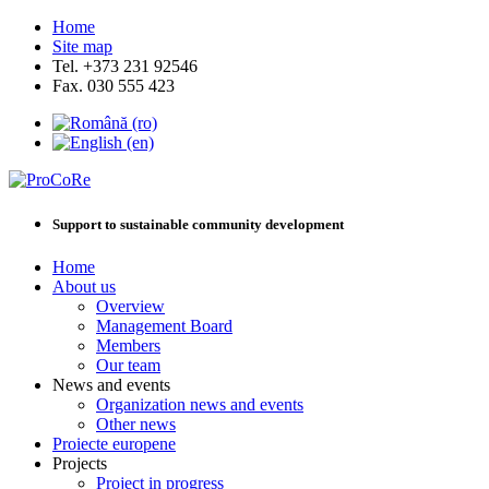
Home
Site map
Tel. +373 231 92546
Fax. 030 555 423
Support to sustainable community development
Home
About us
Overview
Management Board
Members
Our team
News and events
Organization news and events
Other news
Proiecte europene
Projects
Project in progress