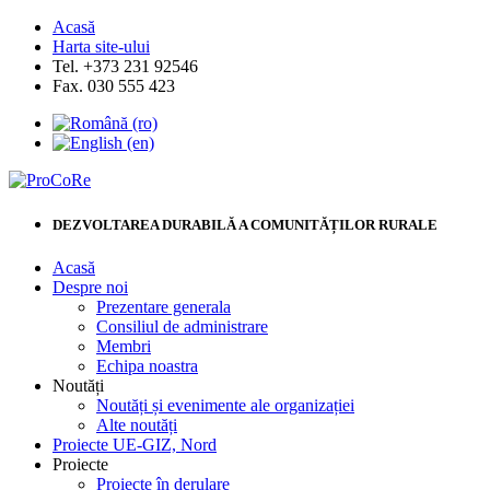
Acasă
Harta site-ului
Tel. +373 231 92546
Fax. 030 555 423
DEZVOLTAREA DURABILĂ A COMUNITĂȚILOR RURALE
Acasă
Despre noi
Prezentare generala
Consiliul de administrare
Membri
Echipa noastra
Noutăți
Noutăți și evenimente ale organizației
Alte noutăți
Proiecte UE-GIZ, Nord
Proiecte
Proiecte în derulare