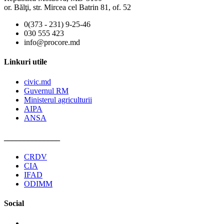
or. Bălţi, str. Mircea cel Batrin 81, of. 52
0(373 - 231) 9-25-46
030 555 423
info@procore.md
Linkuri utile
civic.md
Guvernul RM
Ministerul agriculturii
AIPA
ANSA
______________
CRDV
CIA
IFAD
ODIMM
Social