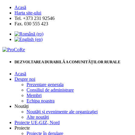
Acasă
Harta site-ului
Tel. +373 231 92546
Fax. 030 555 423
DEZVOLTAREA DURABILĂ A COMUNITĂȚILOR RURALE
Acasă
Despre noi
Prezentare generala
Consiliul de administrare
Membri
Echipa noastra
Noutăți
Noutăți și evenimente ale organizației
Alte noutăți
Proiecte UE-GIZ, Nord
Proiecte
Proiecte în derulare