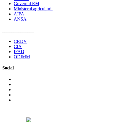
Guvernul RM
Ministerul agriculturii
AIPA
ANSA
______________
CRDV
CIA
IFAD
ODIMM
Social
©2026 Asociaţia Obştească Pro Cooperare Regională. Toate
drepturile rezervate.
Designed by