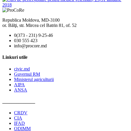
Republica Moldova, MD-3100
or. Bălţi, str. Mircea cel Batrin 81, of. 52
0(373 - 231) 9-25-46
030 555 423
info@procore.md
Linkuri utile
civic.md
Guvernul RM
Ministerul agriculturii
AIPA
ANSA
______________
CRDV
CIA
IFAD
ODIMM