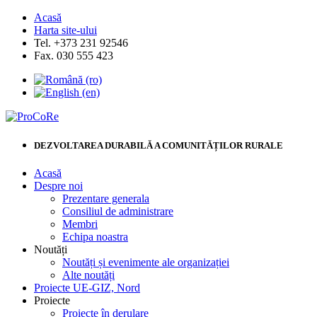
Acasă
Harta site-ului
Tel. +373 231 92546
Fax. 030 555 423
DEZVOLTAREA DURABILĂ A COMUNITĂȚILOR RURALE
Acasă
Despre noi
Prezentare generala
Consiliul de administrare
Membri
Echipa noastra
Noutăți
Noutăți și evenimente ale organizației
Alte noutăți
Proiecte UE-GIZ, Nord
Proiecte
Proiecte în derulare