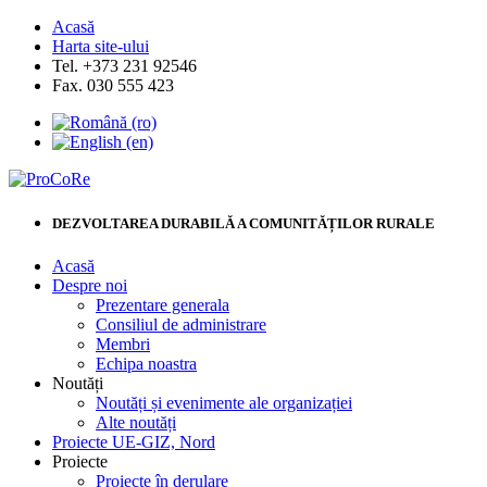
Acasă
Harta site-ului
Tel. +373 231 92546
Fax. 030 555 423
DEZVOLTAREA DURABILĂ A COMUNITĂȚILOR RURALE
Acasă
Despre noi
Prezentare generala
Consiliul de administrare
Membri
Echipa noastra
Noutăți
Noutăți și evenimente ale organizației
Alte noutăți
Proiecte UE-GIZ, Nord
Proiecte
Proiecte în derulare