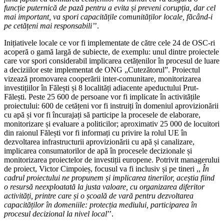
funcție puternică de pază pentru a evita și preveni corupția, dar cel
mai important, va spori capacitățile comunităților locale, făcând-i
pe cetățeni mai responsabili’
’.
Inițiativele locale ce vor fi implementate de către cele 24 de OSC-ri
acoperă o gamă largă de subiecte, de exemplu: unul dintre proiectele
care vor spori considerabil implicarea cetățenilor în procesul de luare
a deciziilor este implementat de ONG „Cutezătorul”. Proiectul
vizează promovarea cooperării inter-comunitare, monitorizarea
investițiilor în Fălești și 8 localități adiacente apeductului Prut-
Fălești. Peste 25 600 de persoane vor fi implicate în activitățile
proiectului: 600 de cetățeni vor fi instruiți în domeniul aprovizionării
cu apă și vor fi încurajați să participe la procesele de elaborare,
monitorizare și evaluare a politicilor; aproximativ 25 000 de locuitori
din raionul Fălești vor fi informați cu privire la rolul UE în
dezvoltarea infrastructurii aprovizionării cu apă și canalizare,
implicarea consumatorilor de apă în procesele decizionale și
monitorizarea proiectelor de investiții europene. Potrivit managerului
de proiect, Victor Cimpoieș, focusul va fi inclusiv și pe tineri ,,
În
cadrul proiectului ne propunem și implicarea tinerilor, aceștia fiind
o resursă neexploatată la justa valoare, cu organizarea diferitor
activități, printre care și o școală de vară pentru dezvoltarea
capacităților în domeniile: protecția mediului, participarea în
procesul decizional la nivel local
’’.