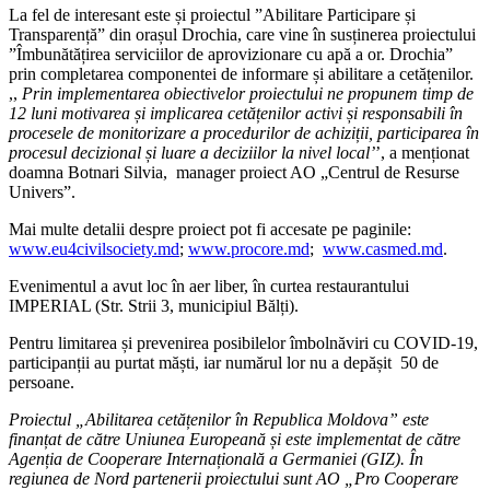
La fel de interesant este și proiectul ”Abilitare Participare și
Transparență” din orașul Drochia, care vine în susținerea proiectului
”Îmbunătățirea serviciilor de aprovizionare cu apă a or. Drochia”
prin completarea componentei de informare și abilitare a cetățenilor.
,,
Prin implementarea obiectivelor proiectului ne propunem timp de
12 luni motivarea și implicarea cetățenilor activi și responsabili în
procesele de monitorizare a procedurilor de achiziții, participarea în
procesul decizional și luare a deciziilor la nivel local’
’, a menționat
doamna Botnari Silvia, manager proiect AO „Centrul de Resurse
Univers”.
Mai multe detalii despre proiect pot fi accesate pe paginile:
www.eu4civilsociety.md
;
www.procore.md
;
www.casmed.md
.
Evenimentul a avut loc în aer liber, în curtea restaurantului
IMPERIAL (Str. Strii 3, municipiul Bălți).
Pentru limitarea și prevenirea posibilelor îmbolnăviri cu COVID-19,
participanții au purtat măști, iar numărul lor nu a depășit 50 de
persoane.
Proiectul „Abilitarea cetățenilor în Republica Moldova” este
finanțat de către Uniunea Europeană și este implementat de către
Agenția de Cooperare Internațională a Germaniei (GIZ). În
regiunea de Nord partenerii proiectului sunt AO „Pro Cooperare