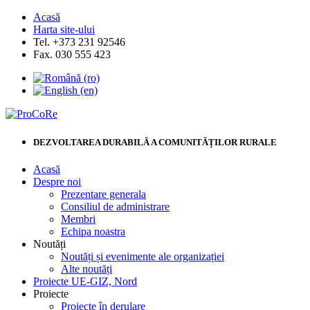
Acasă
Harta site-ului
Tel. +373 231 92546
Fax. 030 555 423
DEZVOLTAREA DURABILĂ A COMUNITĂȚILOR RURALE
Acasă
Despre noi
Prezentare generala
Consiliul de administrare
Membri
Echipa noastra
Noutăți
Noutăți și evenimente ale organizației
Alte noutăți
Proiecte UE-GIZ, Nord
Proiecte
Proiecte în derulare