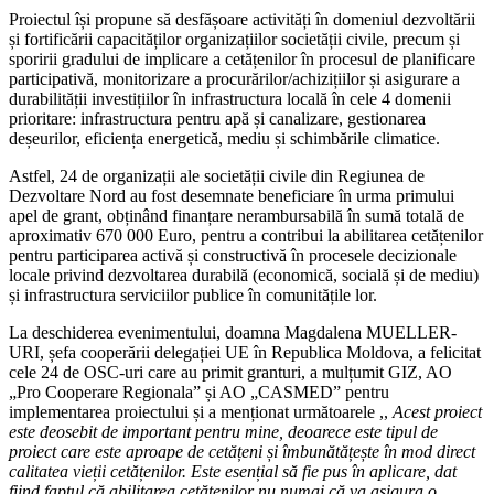
Proiectul își propune să desfășoare activități în domeniul dezvoltării
și fortificării capacităților organizațiilor societății civile, precum și
sporirii gradului de implicare a cetățenilor în procesul de planificare
participativă, monitorizare a procurărilor/achizițiilor și asigurare a
durabilității investițiilor în infrastructura locală în cele 4 domenii
prioritare: infrastructura pentru apă și canalizare, gestionarea
deșeurilor, eficiența energetică, mediu și schimbările climatice.
Astfel, 24 de organizații ale societății civile din Regiunea de
Dezvoltare Nord au fost desemnate beneficiare în urma primului
apel de grant, obținând finanțare nerambursabilă în sumă totală de
aproximativ 670 000 Euro, pentru a contribui la abilitarea cetățenilor
pentru participarea activă și constructivă în procesele decizionale
locale privind dezvoltarea durabilă (economică, socială și de mediu)
și infrastructura serviciilor publice în comunitățile lor.
La deschiderea evenimentului, doamna Magdalena MUELLER-
URI, șefa cooperării delegației UE în Republica Moldova, a felicitat
cele 24 de OSC-uri care au primit granturi, a mulțumit GIZ, AO
„Pro Cooperare Regionala” și AO „CASMED” pentru
implementarea proiectului și a menționat următoarele ,,
Acest proiect
este deosebit de important pentru mine, deoarece este tipul de
proiect care este aproape de cetățeni și îmbunătățește în mod direct
calitatea vieții cetățenilor. Este esențial să fie pus în aplicare, dat
fiind faptul că abilitarea cetățenilor nu numai că va asigura o