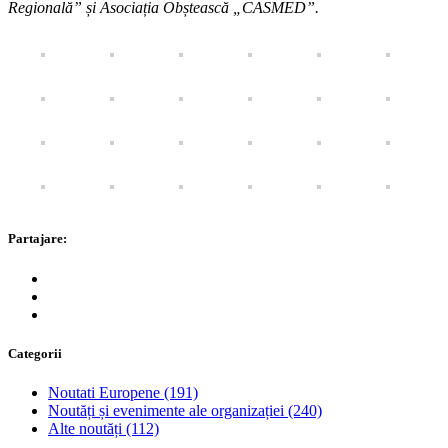
Regională” și Asociația Obștească „CASMED”.
Partajare:
Categorii
Noutati Europene
(191)
Noutăți și evenimente ale organizației
(240)
Alte noutăți
(112)