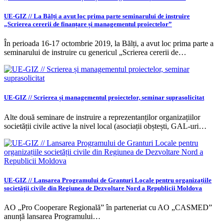
UE-GIZ // La Bălți a avut loc prima parte seminarului de instruire
„Scrierea cererii de finanțare și managementul proiectelor”
În perioada 16-17 octombrie 2019, la Bălți, a avut loc prima parte a
seminarului de instruire cu genericul „Scrierea cererii de…
UE-GIZ // Scrierea și managementul proiectelor, seminar suprasolicitat
Alte două seminare de instruire a reprezentanților organizațiilor
societății civile active la nivel local (asociații obștești, GAL-uri…
UE-GIZ // Lansarea Programului de Granturi Locale pentru organizațiile
societății civile din Regiunea de Dezvoltare Nord a Republicii Moldova
AO „Pro Cooperare Regională” în parteneriat cu AO „CASMED”
anunță lansarea Programului…