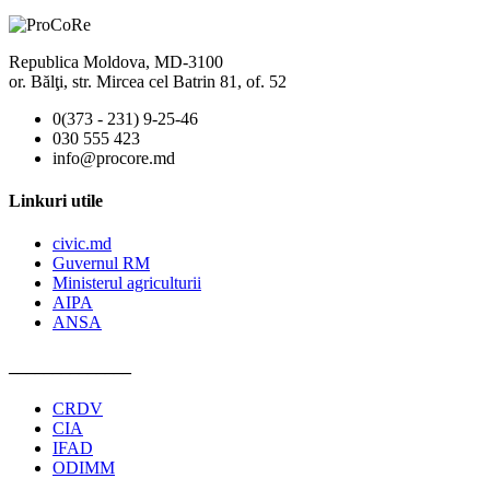
Republica Moldova, MD-3100
or. Bălţi, str. Mircea cel Batrin 81, of. 52
0(373 - 231) 9-25-46
030 555 423
info@procore.md
Linkuri utile
civic.md
Guvernul RM
Ministerul agriculturii
AIPA
ANSA
______________
CRDV
CIA
IFAD
ODIMM