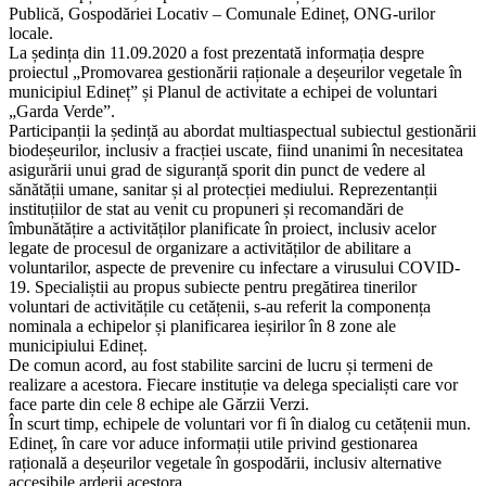
Publică, Gospodăriei Locativ – Comunale Edineț, ONG-urilor
locale.
La ședința din 11.09.2020 a fost prezentată informația despre
proiectul „Promovarea gestionării raționale a deșeurilor vegetale în
municipiul Edineț” și Planul de activitate a echipei de voluntari
„Garda Verde”.
Participanții la ședință au abordat multiaspectual subiectul gestionării
biodeșeurilor, inclusiv a fracției uscate, fiind unanimi în necesitatea
asigurării unui grad de siguranță sporit din punct de vedere al
sănătății umane, sanitar și al protecției mediului. Reprezentanții
instituțiilor de stat au venit cu propuneri și recomandări de
îmbunătățire a activităților planificate în proiect, inclusiv acelor
legate de procesul de organizare a activităților de abilitare a
voluntarilor, aspecte de prevenire cu infectare a virusului COVID-
19. Specialiștii au propus subiecte pentru pregătirea tinerilor
voluntari de activitățile cu cetățenii, s-au referit la componența
nominala a echipelor și planificarea ieșirilor în 8 zone ale
municipiului Edineț.
De comun acord, au fost stabilite sarcini de lucru și termeni de
realizare a acestora. Fiecare instituție va delega specialiști care vor
face parte din cele 8 echipe ale Gărzii Verzi.
În scurt timp, echipele de voluntari vor fi în dialog cu cetățenii mun.
Edineț, în care vor aduce informații utile privind gestionarea
rațională a deșeurilor vegetale în gospodării, inclusiv alternative
accesibile arderii acestora.