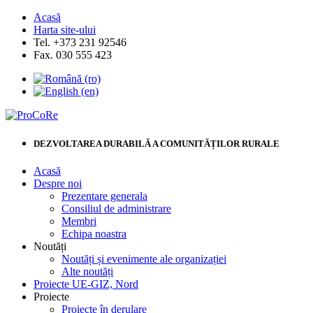
Acasă
Harta site-ului
Tel. +373 231 92546
Fax. 030 555 423
DEZVOLTAREA DURABILĂ A COMUNITĂȚILOR RURALE
Acasă
Despre noi
Prezentare generala
Consiliul de administrare
Membri
Echipa noastra
Noutăți
Noutăți și evenimente ale organizației
Alte noutăți
Proiecte UE-GIZ, Nord
Proiecte
Proiecte în derulare