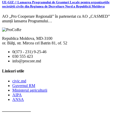
UE-GIZ // Lansarea Programului de Granturi Locale pentru organizațiile
societății civile din Regiunea de Dezvoltare Nord a Republicii Moldova
AO „Pro Cooperare Regională” în parteneriat cu AO „CASMED”
anunță lansarea Programului…
Republica Moldova, MD-3100
or. Bălţi, str. Mircea cel Batrin 81, of. 52
0(373 - 231) 9-25-46
030 555 423
info@procore.md
Linkuri utile
civic.md
Guvernul RM
Ministerul agriculturii
AIPA
ANSA
______________