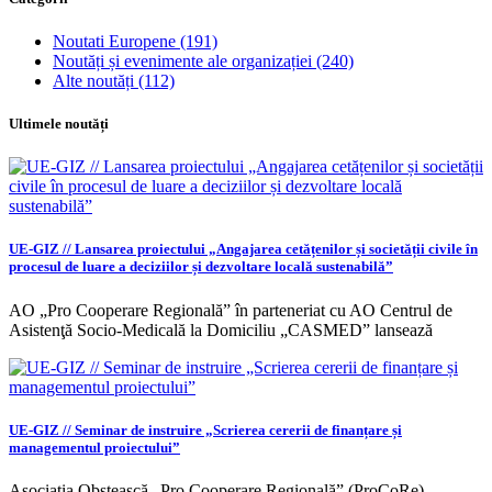
Noutati Europene
(191)
Noutăți și evenimente ale organizației
(240)
Alte noutăți
(112)
Ultimele noutăți
UE-GIZ // Lansarea proiectului „Angajarea cetățenilor și societății civile în
procesul de luare a deciziilor și dezvoltare locală sustenabilă”
AO „Pro Cooperare Regională” în parteneriat cu AO Centrul de
Asistenţă Socio-Medicală la Domiciliu „CASMED” lansează
UE-GIZ // Seminar de instruire „Scrierea cererii de finanțare și
managementul proiectului”
Asociația Obștească „Pro Cooperare Regională” (ProCoRe),