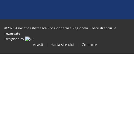
©2026 Asociaţia Obştească Pro Cooperare Regională. Toate drepturile
rezervate.
Designed by
Acasă
Harta site-ului
Contacte