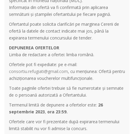
specificat în monedă națională (MDL).
Informația din ofertă va fi confirmată prin aplicarea
semnăturii și ștampilei ofertantului pe fiecare pagină.
Ofertantul poate solicita clarificări pe marginea Cererii de
ofertă la datele de contact indicate mai jos, până la
expirarea termenului concursului de tender.
DEPUNEREA OFERTELOR
Limba de redactare a ofertei: limba română.
Ofertele pot fi expediate: pe e-mail:
consortiu.refugiati@gmail.com
, cu mențiunea: Ofertă pentru
achiziționarea voucherelor multifuncționale.
Toate paginile ofertei trebuie să fie numerotate și semnate
de o persoană autorizată a Ofertantului.
Termenul limită de depunere a ofertelor este:
26
septembrie 2023
,
ora 23:59.
Ofertele care vor fi prezentate după expirarea termenului
limită stabilit nu vor fi admise la concurs.