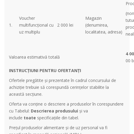
Pro
(non
Voucher
Magazin
tutu
1.
multifuncțional cu
2 000 lei
(denumirea,
pro
uz multiplu
localitatea, adresa)
nea
4 0
Valoarea estimativă totală
00 b
INSTRUCȚIUNI PENTRU OFERTANȚI
Ofertele pregătite și prezentate în cadrul concursului de
achiziție trebuie să corespundă cerințelor stabilite la
această secțiune.
Oferta va conține o descriere a produselor în corespundere
cu Tabelul:
Descrierea produsului
și va
include
toate
specificațiile din tabel.
Prețul produselor alimentare și de uz personal va fi