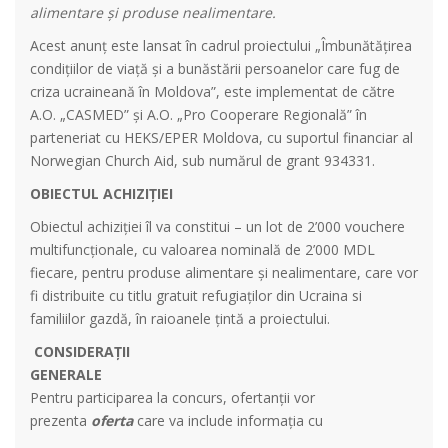
alimentare și produse nealimentare.
Acest anunț este lansat în cadrul proiectului „Îmbunătățirea
condițiilor de viață și a bunăstării persoanelor care fug de
criza ucraineană în Moldova”, este implementat de către
A.O. „CASMED” și A.O. „Pro Cooperare Regională” în
parteneriat cu HEKS/EPER Moldova, cu suportul financiar al
Norwegian Church Aid, sub numărul de grant 934331.
OBIECTUL ACHIZIȚIEI
Obiectul achiziției îl va constitui – un lot de 2’000 vouchere
multifuncționale, cu valoarea nominală de 2’000 MDL
fiecare, pentru produse alimentare și nealimentare, care vor
fi distribuite cu titlu gratuit refugiaților din Ucraina si
familiilor gazdă, în raioanele țintă a proiectului.
CONSIDERAȚII
GENERALE
Pentru participarea la concurs, ofertanții vor
prezenta
oferta
care va include informația cu