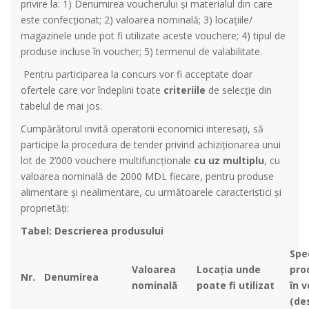
privire la: 1) Denumirea voucherului și materialul din care
este confecționat; 2) valoarea nominală; 3) locațiile/
magazinele unde pot fi utilizate aceste vouchere; 4) tipul de
produse incluse în voucher; 5) termenul de valabilitate.
Pentru participarea la concurs vor fi acceptate doar
ofertele care vor îndeplini toate
criteriile
de selecție din
tabelul de mai jos.
Cumpărătorul invită operatorii economici interesați, să
participe la procedura de tender privind achiziționarea unui
lot de 2’000 vouchere multifuncționale
cu uz multiplu
, cu
valoarea nominală de 2000 MDL fiecare, pentru produse
alimentare și nealimentare, cu următoarele caracteristici și
proprietăți:
Tabel: Descrierea produsului
Spe
Valoarea
Locația unde
pro
Nr.
Denumirea
nominală
poate fi utilizat
în 
(de